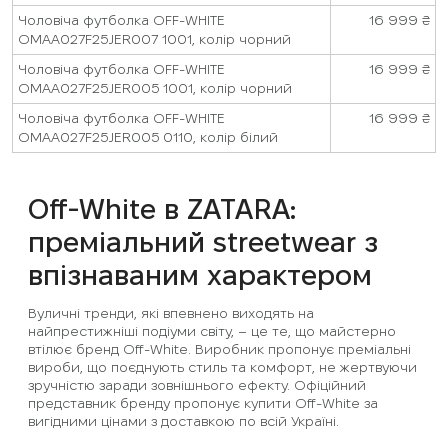
Чоловіча футболка OFF-WHITE
16 999
₴
OMAA027F25JER007 1001, колір чорний
Чоловіча футболка OFF-WHITE
16 999
₴
OMAA027F25JER005 1001, колір чорний
Чоловіча футболка OFF-WHITE
16 999
₴
OMAA027F25JER005 0110, колір білий
Off-White в ZATARA:
преміальний streetwear з
впізнаваним характером
Вуличні тренди, які впевнено виходять на
найпрестижніші подіуми світу, – це те, що майстерно
втілює бренд Off-White. Виробник пропонує преміальні
вироби, що поєднують стиль та комфорт, не жертвуючи
зручністю заради зовнішнього ефекту. Офіційний
представник бренду пропонує купити Off-White за
вигідними цінами з доставкою по всій Україні.