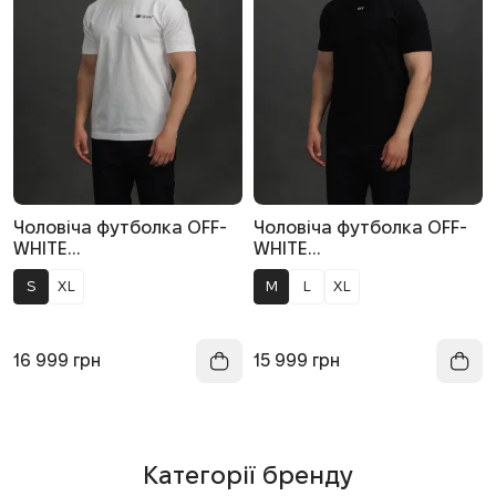
Чоловіча футболка OFF-
Чоловіча футболка OFF-
WHITE
WHITE
OMAA027F25JER007 0110,
OMAA027F25JER008 1001,
S
XL
M
L
XL
колір білий
колір чорний
16 999
грн
15 999
грн
Категорії бренду