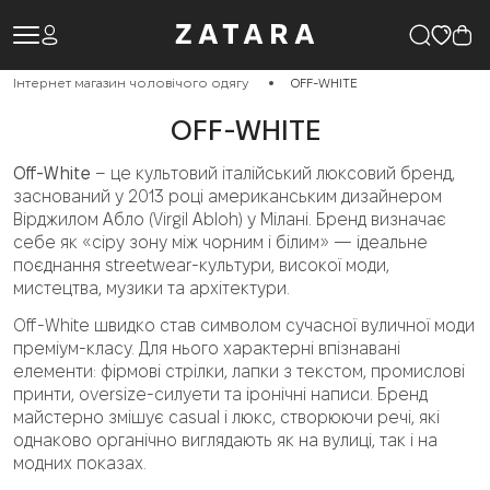
Інтернет магазин чоловічого одягу
OFF-WHITE
OFF-WHITE
Off-White
– це культовий італійський люксовий бренд,
заснований у 2013 році американським дизайнером
Вірджилом Абло (Virgil Abloh) у Мілані. Бренд визначає
себе як «сіру зону між чорним і білим» — ідеальне
поєднання streetwear-культури, високої моди,
мистецтва, музики та архітектури.
Off-White швидко став символом сучасної вуличної моди
преміум-класу. Для нього характерні впізнавані
елементи: фірмові стрілки, лапки з текстом, промислові
принти, oversize-силуети та іронічні написи. Бренд
майстерно змішує casual і люкс, створюючи речі, які
однаково органічно виглядають як на вулиці, так і на
модних показах.