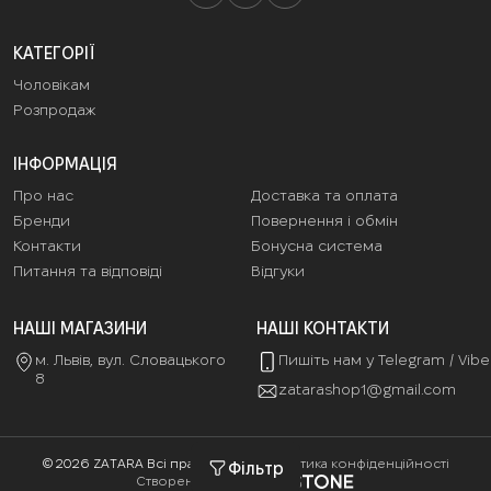
КАТЕГОРІЇ
Чоловікам
Розпродаж
ІНФОРМАЦІЯ
Про нас
Доставка та оплата
Бренди
Повернення і обмін
Контакти
Бонусна система
Питання та відповіді
Відгуки
НАШІ МАГАЗИНИ
НАШІ КОНТАКТИ
м. Львів, вул. Словацького
Пишіть нам у Telegram / Vib
8
zatarashop1@gmail.com
© 2026 ZATARA Всі права захищені
Політика конфіденційності
Фільтр
Створення сайтів