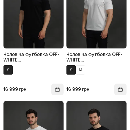
Чоловіча футболка OFF-
Чоловіча футболка OFF-
WHITE
WHITE
OMAA027F25JER005 1001,
OMAA027F25JER005 0110,
S
S
M
колір чорний
колір білий
16 999
грн
16 999
грн