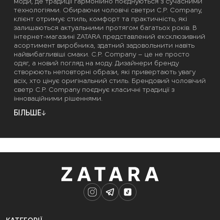
моди, де традиції гармонійно поєднуються з сучасними
технологіями. Обираючи чоловічі светри C.P. Company,
клієнт отримує стиль, комфорт та практичність, які
залишаються актуальними протягом багатьох років. В
інтернет-магазині ZATARA представлений ексклюзивний
асортимент виробника, здатний задовольнити навіть
найвибагливіші смаки. C.P. Company – це не просто
одяг, а новий погляд на моду. Дизайнери бренду
створюють неповторні образи, які привертають увагу
всіх, хто цінує оригінальний стиль. Брендовий чоловічий
светр C.P. Company поєднує класичні традиції з
інноваційними рішеннями.
БІЛЬШЕ