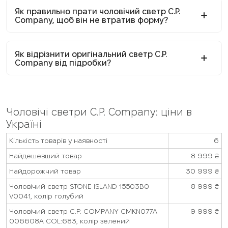
Як правильно прати чоловічий светр C.P.
Company, щоб він не втратив форму?
Як відрізнити оригінальний светр C.P.
Company від підробки?
Чоловічі светри C.P. Company: ціни в
Україні
Кількість товарів у наявності
6
Найдешевший товар
8 999
₴
Найдорожчий товар
30 999
₴
Чоловічий светр STONE ISLAND 15503B0
8 999
₴
V0041, колір голубий
Чоловічий светр C.P. COMPANY CMKN077A
9 999
₴
006608A COL:683, колір зелений