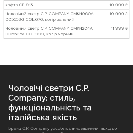
кофта CP 913
10 999
₴
Чоловічий светр C.P. COMPANY CMKN060A
10 999
₴
005558G COL:670, колір зелений
Чоловічий светр C.P. COMPANY CMKN204A
11 999
₴
006595A COL:999, колір чорний
Чоловічі светри C.P.
Company: стиль,
функціональність та
італійська якість
Бренд C.P. Company уособлює інноваційний підхід до