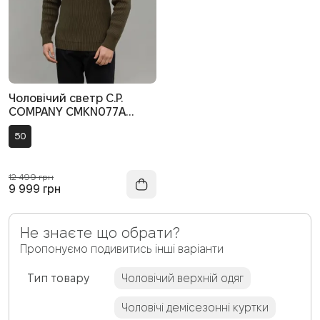
Чоловічий светр C.P.
COMPANY CMKN077A
006608A COL:683, колір
50
зелений
12 499 грн
9 999
грн
Не знаєте що обрати?
Пропонуємо подивитись інші варіанти
Тип товару
Чоловічий верхній одяг
Чоловічі демісезонні куртки