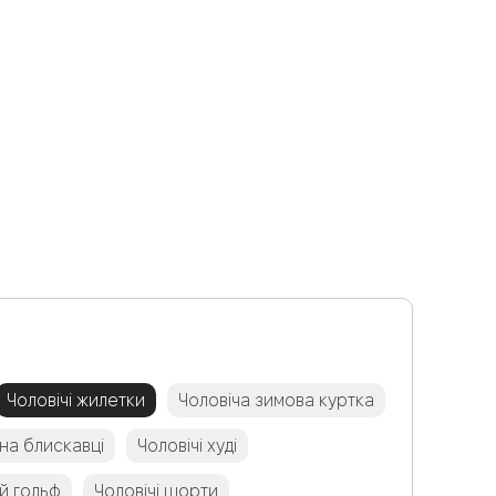
Чоловічі жилетки
Чоловіча зимова куртка
 на блискавці
Чоловічі худі
й гольф
Чоловічі шорти