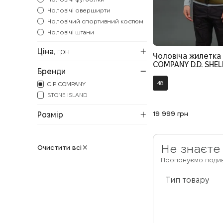
Чоловічі оверширти
Чоловічий спортивний костюм
Чоловічі штани
Ціна
, грн
Чоловіча жилетка C
COMPANY D.D. SHEL
Бренди
CMOW170A 006099
колір зелений
48
C.P. COMPANY
STONE ISLAND
19 999
грн
Розмір
Не знаєте
Очистити всі
Пропонуємо подив
Тип товару