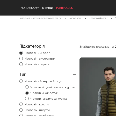
ЧОЛОВІКАМ
БРЕНДИ
РОЗПРОДАЖ
Інтернет магазин чоловічого одягу
Чоловікам
Чоловічий одяг
Підкатегорія
Знайдено результатів:
Чоловічий одяг
Чоловічі аксесуари
Чоловіче взуття
Тип
Чоловічий верхній одяг
Чоловічі демісезонні куртки
Чоловічі жилетки
Чоловіча зимова куртка
Чоловічі кофти
Чоловічі шорти
Чоловічі футболки