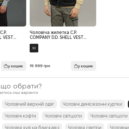
.P.
Чоловіча жилетка C.P.
L VEST
COMPANY D.D. SHELL VEST
A COL:653,
CMOW203A 006099A
COL:999, колір чорний
50
19 999
грн
 що обрати?
итись інші варіанти
Чоловічий верхній одяг
Чоловічі демісезонні куртки
Чоловічі кофти
Чоловічі світшоти
Чоловічі світшоти
Чоловічі худі на блискавці
Чоловічі светри
Чоловічи