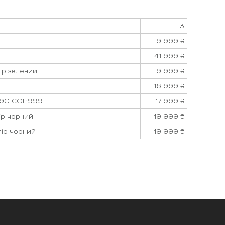
3
9 999
₴
41 999
₴
ір зелений
9 999
₴
16 999
₴
69G COL:999
17 999
₴
ір чорний
19 999
₴
лір чорний
19 999
₴