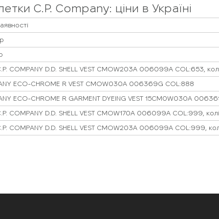
летки C.P. Company: ціни в Україні
наявності
р
р
C.P. COMPANY D.D. SHELL VEST CMOW203A 006099A COL:653, кол
MPANY ECO-CHROME R VEST CMOW030A 006369G COL:888
PANY ECO-CHROME R GARMENT DYEING VEST 15CM0W030A 0063
C.P. COMPANY D.D. SHELL VEST CMOW170A 006099A COL:999, кол
C.P. COMPANY D.D. SHELL VEST CMOW203A 006099A COL:999, ко