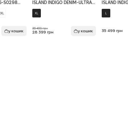
5-S0298
ISLAND INDIGO DENIM-ULTRA
ISLAND INDI
рний
BLEACHED 144100006-S00J7
BLEACHED 1
VJ203, колір блакитний
VJ201, колір
XXL
XL
L
35 499 грн
35 499
грн
28 399
грн