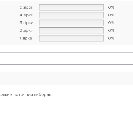
5 зірок
0%
4 зірки
0%
3 зірки
0%
2 зірки
0%
1 зірка
0%
ть вашим поточним виборам