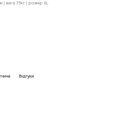
 | вага 75кг | розмір XL
стема
Відгуки