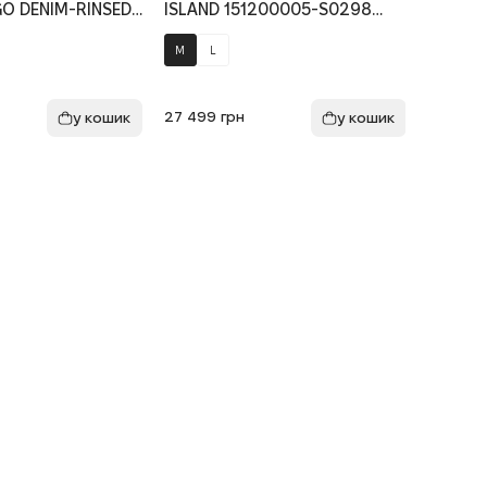
GO DENIM-RINSED
ISLAND 151200005-S0298
ISLAND
44100006-S00J7
V005G, колір зелений
V0020,
 синій
M
L
S
M
27 499
грн
27 499