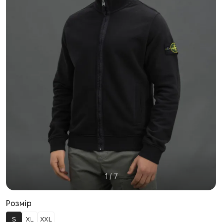
1
/
7
Розмір
S
XL
XXL