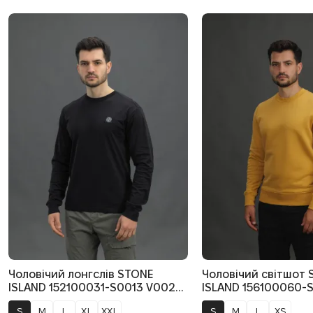
Чоловічий лонгслів STONE
Чоловічий світшот
ISLAND 152100031-S0013 V0029,
ISLAND 156100060-
колір чорний
V0034, колір жовти
S
M
L
XL
XXL
S
M
L
XS