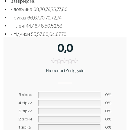
Заміри(см):
- довжина 68,70,74,75,77,80
- рукав 66,67,70,70,72,74
- плечі 44,46,48,50,52,53
- підмихи 55,57,60,64,67,70
0,0
На основі 0 відгуків
5 зірок
0%
4 зірки
0%
3 зірки
0%
2 зірки
0%
1 зірка
0%