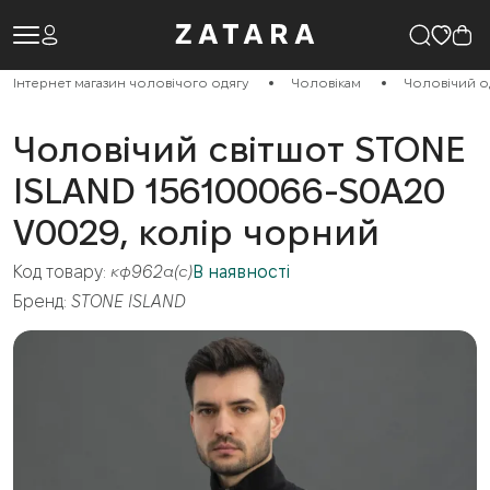
Інтернет магазин чоловічого одягу
Чоловікам
Чоловічий о
Чоловічий світшот STONE
ISLAND 156100066-S0A20
V0029, колір чорний
Код товару:
кф962а(с)
В наявності
Бренд:
STONE ISLAND