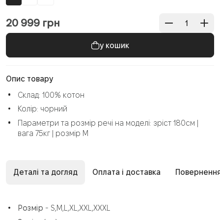
20 999
грн
Опис товару
Склад: 100% котон
Колір: чорний
Параметри та розмір речі на моделі: зріст 180см |
вага 75кг | розмір М
Деталі та догляд
Оплата і доставка
Повернення
Розмір
- S,M,L,XL,XXL,ХХXL