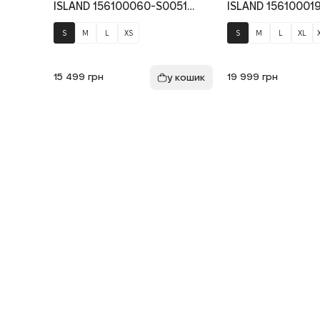
ISLAND 156100060-S0051
ISLAND 15610001
V0034, колір жовтий
V005G, колір зе
S
M
L
XS
S
M
L
XL
15 499
грн
19 999
грн