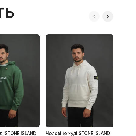
ть
ді STONE ISLAND
Чоловіче худі STONE ISLAND
Чолові