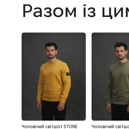
Разом із ц
Чоловічий світшот STONE
Чоловічий світш