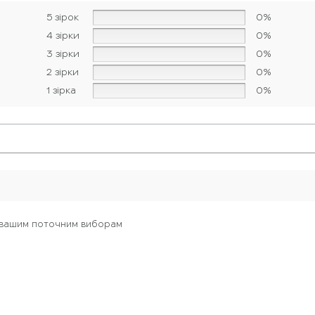
5 зірок
0%
4 зірки
0%
3 зірки
0%
2 зірки
0%
1 зірка
0%
ть вашим поточним виборам