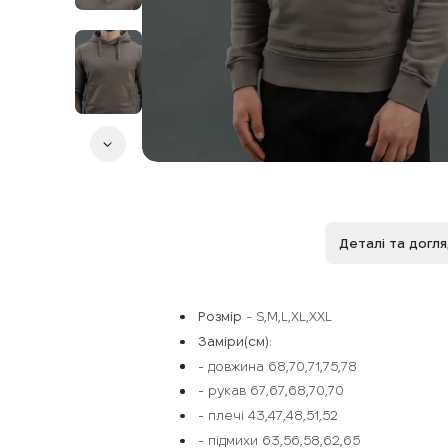
Деталі та догл
Розмір
- S,M,L,XL,XXL
Заміри(см):
- довжина 68,70,71,75,78
- рукав 67,67,68,70,70
- плечі 43,47,48,51,52
- підмихи 63,56,58,62,65