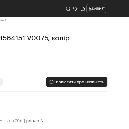
КАБІНЕТ
невий
1564151 V0075, колір
Сповістити про наявність
 | вага 75кг | розмір S