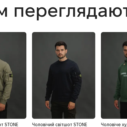
им переглядаю
от STONE
Чоловічий світшот STONE
Чоловіче ху