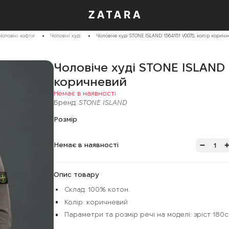
Чоловічі кофти
Чоловічі худі
Чоловіче худі STONE ISLAND 1564151 V0075, колір корич
Чоловіче худі STONE ISLAND 
коричневий
Немає в наявності
Бренд:
STONE ISLAND
Розмір
Немає в наявності
Опис товару
Склад: 100% котон
Колір: коричневий
Параметри та розмір речі на моделі: зріст 180см