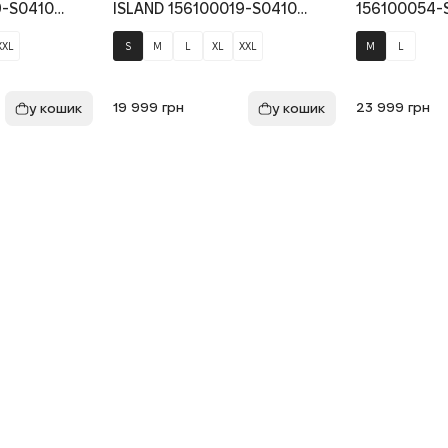
9-S0410
ISLAND 156100019-S0410
156100054-S
лений
V0020, колір синій
колір зелен
XXL
S
M
L
XL
XXL
M
L
19 999
грн
23 999
грн