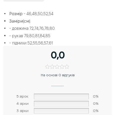
Розмір
- 46,48,50,52,54
Заміри(см):
- довжина 72,74,76,78,80
- рукав 79,80,81,84,85
- підмихи 52,55,56,57,61
0,0
На основі 0 відгуків
5 зірок
0%
4 зірки
0%
3 зірки
0%