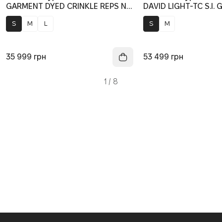
GARMENT DYED CRINKLE REPS NY
DAVID LIGHT-TC S.I.
154100001-S0A23 V0020, колір
154100036-S0F33 V
S
M
L
S
M
синій
сірий
35 999
грн
53 499
грн
1
/
8