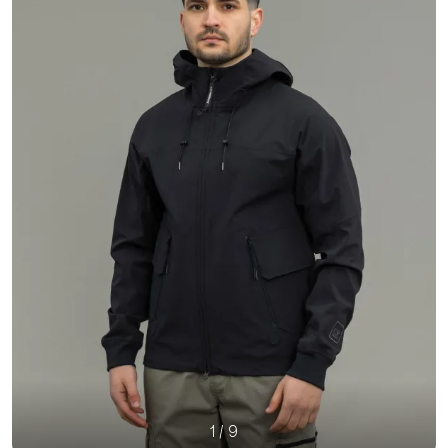
1
/
9