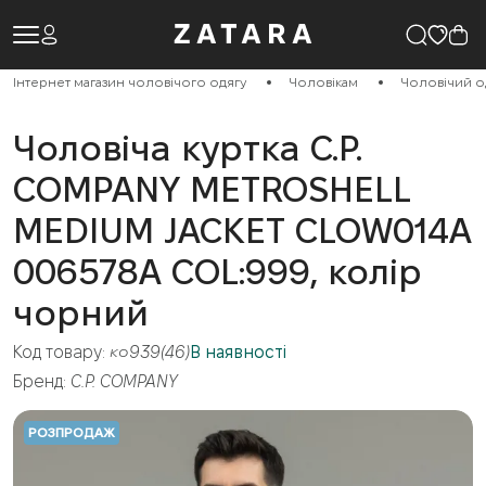
Інтернет магазин чоловічого одягу
Чоловікам
Чоловічий о
Чоловіча куртка C.P.
COMPANY METROSHELL
MEDIUM JACKET CLOW014A
006578A COL:999, колір
чорний
Код товару:
ко939(46)
В наявності
Бренд:
C.P. COMPANY
РОЗПРОДАЖ