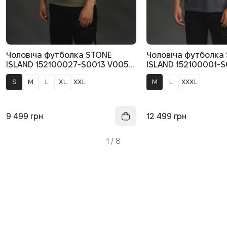
Чоловіча футболка STONE
Чоловіча футболка
ISLAND 152100027-S0013 V005G,
ISLAND 152100001-S
колір зелений
колір сірий
S
M
L
XL
XXL
M
L
XXXL
9 499
грн
12 499
грн
1
/
8