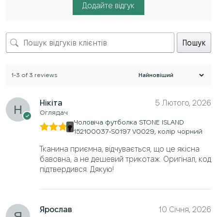
Додайте відгук
Пошук
1-3 of 3 reviews
Нікіта
5 Лютого, 2026
Оглядач
Чоловіча футболка STONE ISLAND
152100037-S0197 V0029, колір чорний
Оцінено
в
5
з 5
Тканина приємна, відчувається, що це якісна
бавовна, а не дешевий трикотаж. Оригінал, код
підтвердився. Дякую!
Ярослав
10 Січня, 2026