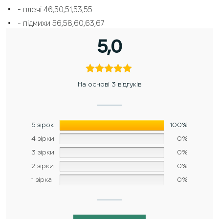
- плечі 46,50,51,53,55
- підмихи 56,58,60,63,67
5,0
На основі 3 відгуків
5 зірок
100%
4 зірки
0%
3 зірки
0%
2 зірки
0%
1 зірка
0%