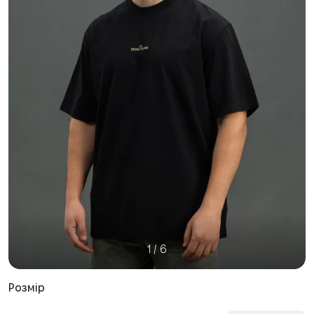
1
/
6
Розмір