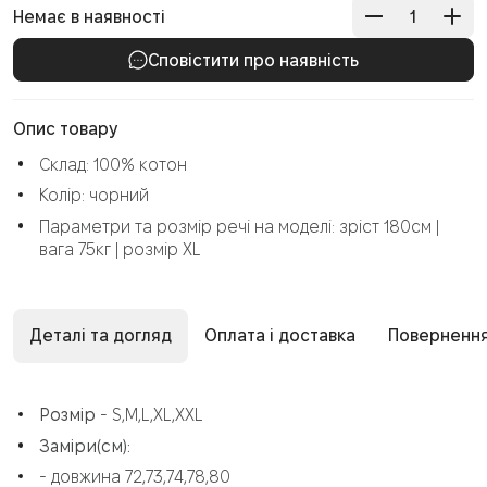
Немає в наявності
Сповістити про наявність
Опис товару
Склад: 100% котон
Колір: чорний
Параметри та розмір речі на моделі: зріст 180см |
вага 75кг | розмір XL
Деталі та догляд
Оплата і доставка
Повернення
Розмір
- S,М,L,XL,XXL
Заміри(см):
- довжина 72,73,74,78,80