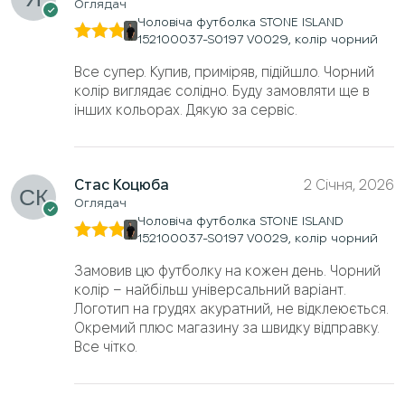
Оглядач
Чоловіча футболка STONE ISLAND
152100037-S0197 V0029, колір чорний
Оцінено
в
5
з 5
Все супер. Купив, приміряв, підійшло. Чорний
колір виглядає солідно. Буду замовляти ще в
інших кольорах. Дякую за сервіс.
Стас Коцюба
2 Січня, 2026
Оглядач
Чоловіча футболка STONE ISLAND
152100037-S0197 V0029, колір чорний
Оцінено
в
5
з 5
Замовив цю футболку на кожен день. Чорний
колір – найбільш універсальний варіант.
Логотип на грудях акуратний, не відклеюється.
Окремий плюс магазину за швидку відправку.
Все чітко.