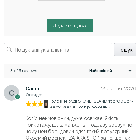
Додайте відгук
Пошук
1-3 of 3 reviews
Саша
13 Липня, 2026
Оглядач
Чоловіче худі STONE ISLAND 156100061-
S0051 V008E, колір рожевий
Оцінено
в
5
з 5
Колір неймовірний, дуже освіжає. Якість
трикотажу, швів, манжетів – одразу зрозуміло,
чому цей брендовий одяг такий популярний.
Окремий респект ZATARA SHOP за те, що так