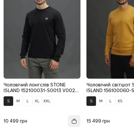
Чоловічий лонгслів STONE
Чоловічий світшот
ISLAND 152100031-S0013 V0029,
ISLAND 156100060-
колір чорний
V0034, колір жовти
S
M
L
XL
XXL
S
M
L
XS
10 499
грн
15 499
грн