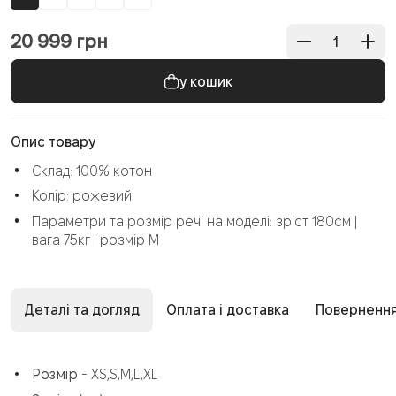
20 999
грн
Опис товару
Склад: 100% котон
Колір: рожевий
Параметри та розмір речі на моделі: зріст 180см |
вага 75кг | розмір М
Деталі та догляд
Оплата і доставка
Повернення
Розмір
- XS,S,M,L,XL