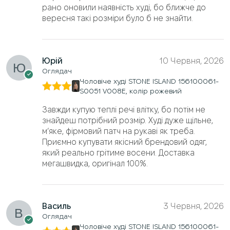
рано оновили наявність худі, бо ближче до
вересня такі розміри було б не знайти.
Юрій
10 Червня, 2026
Оглядач
Чоловіче худі STONE ISLAND 156100061-
S0051 V008E, колір рожевий
Оцінено
в
5
з 5
Завжди купую теплі речі влітку, бо потім не
знайдеш потрібний розмір. Худі дуже щільне,
м’яке, фірмовий патч на рукаві як треба.
Приємно купувати якісний брендовий одяг,
який реально грітиме восени. Доставка
мегашвидка, оригінал 100%.
Василь
3 Червня, 2026
Оглядач
Чоловіче худі STONE ISLAND 156100061-