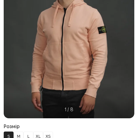
1
/
8
Розмір
S
M
L
XL
XS