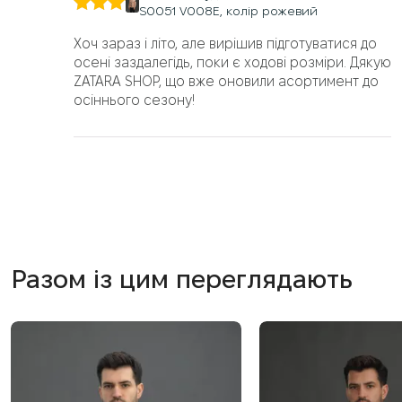
S0051 V008E, колір рожевий
Оцінено
в
5
з 5
Хоч зараз і літо, але вирішив підготуватися до
осені заздалегідь, поки є ходові розміри. Дякую
ZATARA SHOP, що вже оновили асортимент до
осіннього сезону!
Разом із цим переглядають