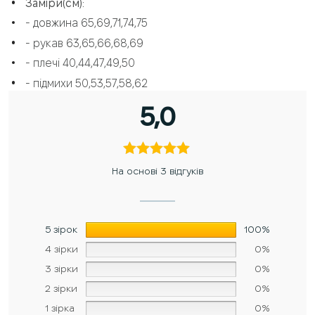
Заміри(см):
- довжина 65,69,71,74,75
- рукав 63,65,66,68,69
- плечі 40,44,47,49,50
- підмихи 50,53,57,58,62
5,0
На основі 3 відгуків
5 зірок
100%
4 зірки
0%
3 зірки
0%
2 зірки
0%
1 зірка
0%