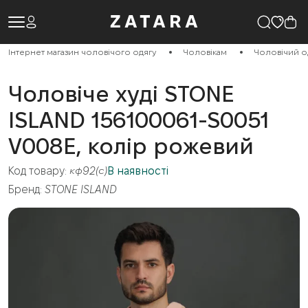
Інтернет магазин чоловічого одягу
Чоловікам
Чоловічий о
Чоловіче худі STONE
ISLAND 156100061-S0051
V008E, колір рожевий
Код товару:
кф92(с)
В наявності
Бренд:
STONE ISLAND